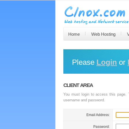
Home
Web Hosting
Please
Login
or
CLIENT AREA
You must login to access this page. T
username and password.
Email Address:
Password: