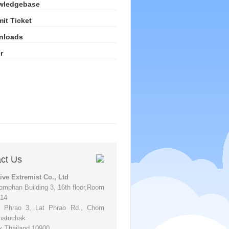
wledgebase
it Ticket
nloads
r
ct Us
ive Extremist Co., Ltd
omphan Building 3, 16th floor,Room
614
t Phrao 3, Lat Phrao Rd., Chom
hatuchak
 Thailand 10900