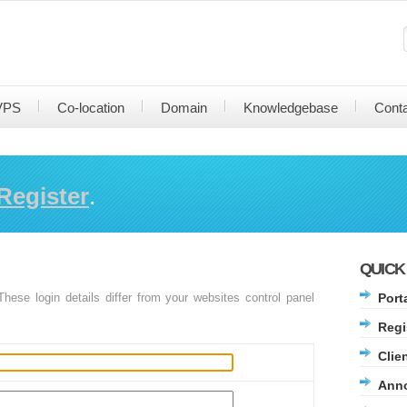
VPS
Co-location
Domain
Knowledgebase
Cont
Register
.
QUICK
hese login details differ from your websites control panel
Port
Regi
Clie
Ann